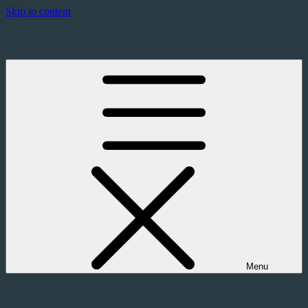
Skip to content
The President
Dirigez votre pays et incarnez un chef d'état
Menu