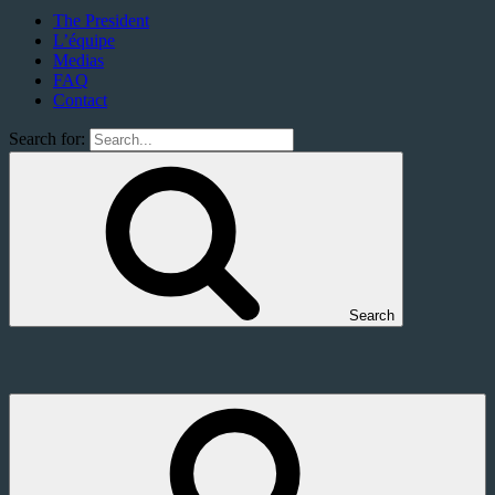
The President
The President
Dirigez votre pays et incarnez un chef d'état
L’équipe
Medias
FAQ
Contact
Search for:
Search
The President
Dirigez votre pays et incarnez un chef d'état